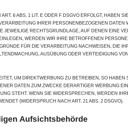
. 6 ABS. 1 LIT. E ODER F DSGVO ERFOLGT, HABEN SIE
VERARBEITUNG IHRER PERSONENBEZOGENEN DATEN WID
DIE JEWEILIGE RECHTSGRUNDLAGE, AUF DENEN EINE V
EINLEGEN, WERDEN WIR IHRE BETROFFENEN PERSONE
GRÜNDE FÜR DIE VERARBEITUNG NACHWEISEN, DIE I
ELTENDMACHUNG, AUSÜBUNG ODER VERTEIDIGUNG VO
ET, UM DIREKTWERBUNG ZU BETREIBEN, SO HABEN S
ER DATEN ZUM ZWECKE DERARTIGER WERBUNG EINZULE
NDUNG STEHT. WENN SIE WIDERSPRECHEN, WERDEN I
NDET (WIDERSPRUCH NACH ART. 21 ABS. 2 DSGVO).
digen Aufsichtsbehörde